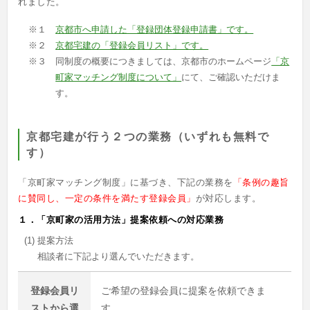
れました。
※１
京都市へ申請した「登録団体登録申請書」です。
※２
京都宅建の「登録会員リスト」です。
※３
同制度の概要につきましては、京都市のホームページ
「京
町家マッチング制度について」
にて、ご確認いただけま
す。
京都宅建が行う２つの業務（いずれも無料で
す）
「京町家マッチング制度」に基づき、下記の業務を
「条例の趣旨
に賛同し、一定の条件を満たす登録会員」
が対応します。
１．「京町家の活用方法」提案依頼への対応業務
(1)
提案方法
相談者に下記より選んでいただきます。
登録会員リ
ご希望の登録会員に提案を依頼できま
ストから
選
す。